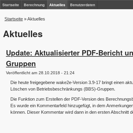
Direkt
Startseite
Berechnung
Aktuelles
Benutzerdaten
zum
Startseite
»
Aktuelles
Sie
Inhalt
sind
Aktuelles
hier
Update: Aktualisierter PDF-Bericht 
Gruppen
Veröffentlicht am 28.10.2018 - 21:24
Die heute freigegebene wake2e-Version 3.9-17 bringt einen akt
Löschen von Betriebsbeschränkungs (BBS)-Gruppen.
Die Funktion zum Erstellen der PDF-Version des Berechnungsbe
Es wurde ein Kommentarfeld hinzugefügt, in dem Anmerkungen
können. Dieser Kommentar wird dann in den ersten Abschnitt 