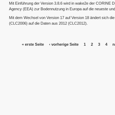
Mit Einführung der Version 3.8.6 wird in wake2e der CORINE 
Agency (EEA) zur Bodennutzung in Europa auf die neueste und jet
Mit dem Wechsel von Version 17 auf Version 18 ändert sich di
(CLC2006) auf die Daten aus 2012 (CLC2012).
« erste Seite
‹ vorherige Seite
1
2
3
4
n
S
e
i
t
e
n