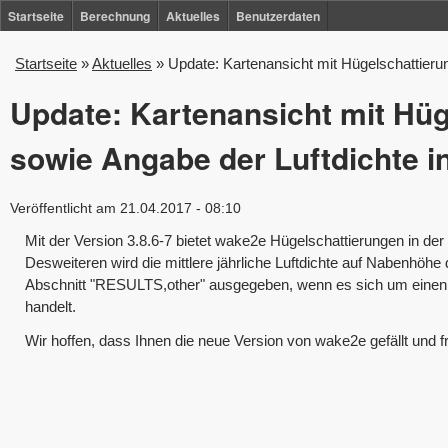
Direkt
Startseite
Berechnung
Aktuelles
Benutzerdaten
zum
Startseite
»
Aktuelles
»
Update: Kartenansicht mit Hügelschattieru
Sie
Inhalt
sind
Update: Kartenansicht mit Hü
hier
sowie Angabe der Luftdichte i
Veröffentlicht am 21.04.2017 - 08:10
Mit der Version 3.8.6-7 bietet wake2e Hügelschattierungen in der
Desweiteren wird die mittlere jährliche Luftdichte auf Nabenhöhe
Abschnitt "RESULTS,other" ausgegeben, wenn es sich um einen 
handelt.
Wir hoffen, dass Ihnen die neue Version von wake2e gefällt und 