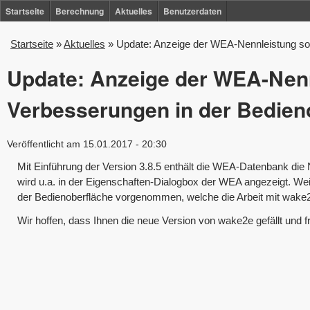
Direkt
Startseite
Berechnung
Aktuelles
Benutzerdaten
zum
Startseite
»
Aktuelles
»
Update: Anzeige der WEA-Nennleistung so
Sie
Inhalt
sind
Update: Anzeige der WEA-Nen
hier
Verbesserungen in der Bedien
Veröffentlicht am 15.01.2017 - 20:30
Mit Einführung der Version 3.8.5 enthält die WEA-Datenbank die
wird u.a. in der Eigenschaften-Dialogbox der WEA angezeigt. We
der Bedienoberfläche vorgenommen, welche die Arbeit mit wake2
Wir hoffen, dass Ihnen die neue Version von wake2e gefällt und 